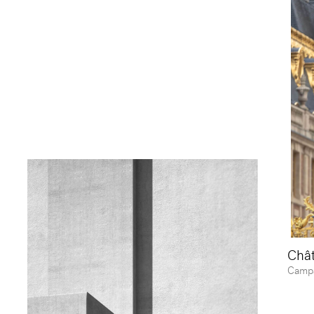
Chât
Campa