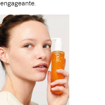
t
engageante.