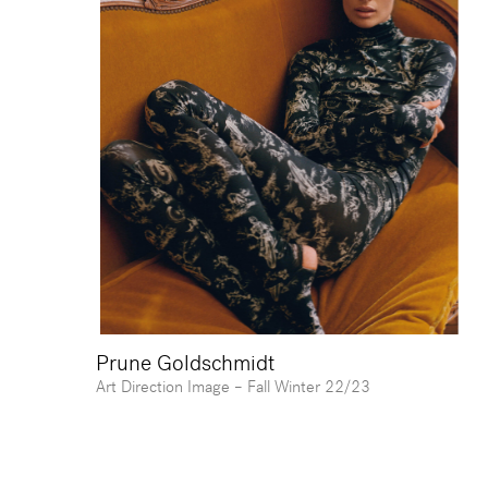
Prune Goldschmidt
Art Direction Image – ⁠Fall Winter 22/23