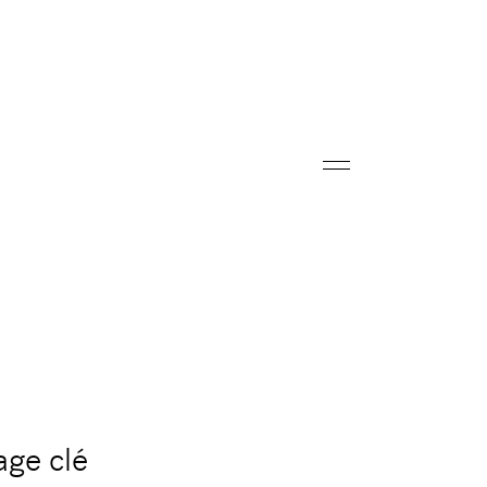
sage
clé