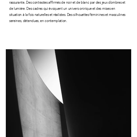
rassurante, Des contrastes affirmés de noir et de blanc par des jeux d’ombres et
de lumière. Des cadres qui évoquent un univers onirique et des mises en
situation à la fois naturelles et réalistes. Des silhouettes féminines et masculines
sereines, détendues, en contemplation.