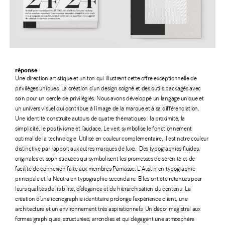
réponse
Une direction artistique et un ton qui illustrent cette offre exceptionnelle de
privilèges uniques. La création d’un design soigné et des outils packagés avec
soin pour un cercle de privilégiés. Nous avons développé un langage unique et
un univers visuel qui contribue à l’image de la marque et à sa différenciation.
Une identité construite autours de quatre thématiques : la proximité, la
simplicité, le positivisme et l’audace.
Le vert symbolise le fonctionnement
optimal de la technologie. Utilisé en couleur complémentaire, il est notre couleur
distinctive par rapport aux autres marques de luxe.
Des typographies fluides,
originales et sophistiquées qui symbolisent les promesses de sérénité et de
facilité de connexion faite aux membres Parnasse. L’ Austin en typographie
principale et la Neutra en typographie secondaire. Elles ont été retenues pour
leurs qualités de lisibilité, d’élégance et de hiérarchisation du contenu.
La
création d’une iconographie identitaire prolonge l’expérience client, une
architecture et un environnement très aspirationnels. Un décor magistral aux
formes graphiques, structurées, arrondies et qui dégagent une atmosphère