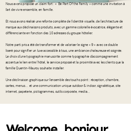
Nous avons proposé un claim fort : « Be Part Of the Family » comme une invitation à
l’art de vivre ensemble, en famille.
Et nous avons réalisé une refonte complète de l’identité visuelle, de l’architecture de
marque aux déclinaisons produits, avec un gamme colorielle évocatrice, élégante et
différenciante en fonction des 10 adresses du groupe hôtelier.
Notre parti pris a été de transformer et de valoriser le signe « 9 » avec ce double
liseré pour signifier un luxe accessible à tous, une ambiance chaleureuse et soignée.
Le choix d’une typographie manuscrite comme typographie d’accompagnement
accentue le lien entre l’hôtel, le service proposé et la proximité avec les clients que la
famille Quentin-Mauroy souhaite installer.
Une déclinaison graphique sur l’ensemble des touchs point : réception, chambre,
cartes, menus…
et une communication unique outdoor & indoor, signalétique, site
internet, papeterie, pictogrammes, outils corporate, media…