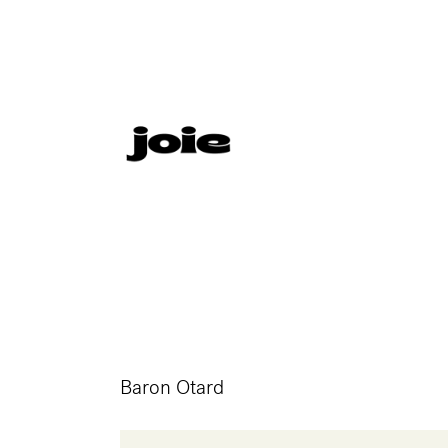
baron otard
Baron Otard