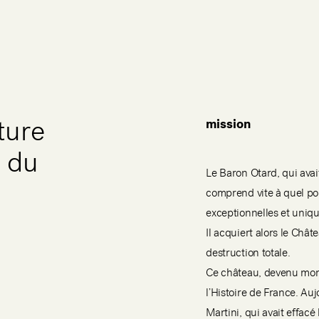
mission
ture
r du
Le Baron Otard, qui ava
comprend vite à quel poi
exceptionnelles et uniqu
Il acquiert alors le Chât
destruction totale.
Ce château, devenu monu
l’Histoire de France. Au
Martini, qui avait effac