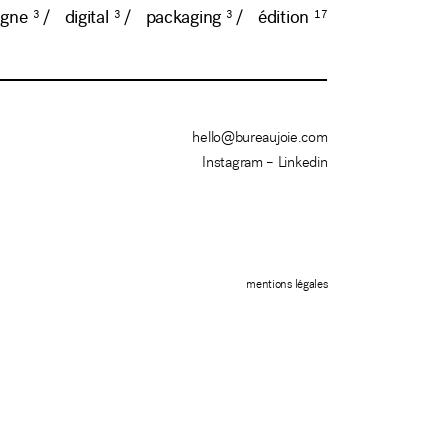
3
3
3
17
gne
digital
packaging
édition
hello@bureaujoie.com
Instagram –
Linkedin
mentions légales