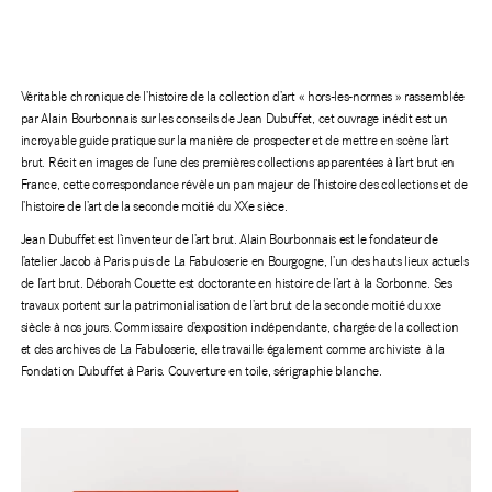
Véritable chronique de l’histoire de la collection d’art « hors-les-normes » rassemblée
par Alain Bourbonnais sur les conseils de Jean Dubuffet, cet ouvrage inédit est un
incroyable guide pratique sur la manière de prospecter et de mettre en scène l’art
brut.
Récit en images de l’une des premières collections apparentées à l’art brut en
France, cette correspondance révèle un pan majeur de l’histoire des collections et de
l’histoire de l’art de la seconde moitié du XXe sièce.
Jean Dubuffet est l’inventeur de l’art brut. Alain Bourbonnais est le fondateur de
l’atelier Jacob à Paris puis de La Fabuloserie en Bourgogne, l’un des hauts lieux actuels
de l’art brut. Déborah Couette est doctorante en histoire de l’art à la Sorbonne. Ses
travaux portent sur la patrimonialisation de l’art brut de la seconde moitié du xxe
siècle à nos jours. Commissaire d’exposition indépendante, chargée de la collection
et des archives de La Fabuloserie, elle travaille également comme archiviste à la
Fondation Dubuffet à Paris. Couverture en toile, sérigraphie blanche.